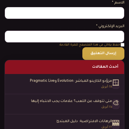
الاسم
*
البريد الإلكتروني
*
احفظ بياناتي في هذا المتصفح للمرة القادمة.
أحدث المقالات
مزوّدو الكازينو المباشر: Evolution وPragmatic Live
🪟
٢٨ أبريل
متى تتوقف عن اللعب؟ علامات يجب الانتباه إليها
🎨
٢٥ أبريل
الرهانات الافتراضية: دليل المبتدئ
🎰
٢٢ أبريل