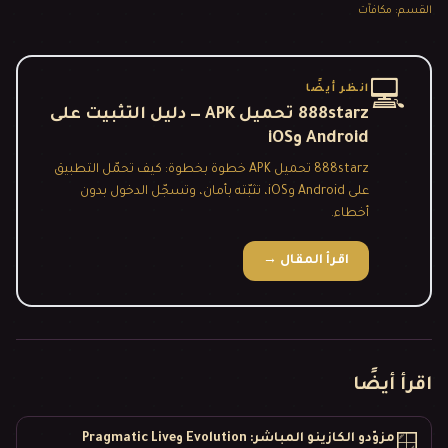
القسم
:
مكافآت
💻
انظر أيضًا
888starz تحميل APK — دليل التثبيت على
Android وiOS
888starz تحميل APK خطوة بخطوة: كيف تحمّل التطبيق
على Android وiOS، تثبّته بأمان، وتسجّل الدخول بدون
أخطاء.
اقرأ المقال
→
اقرأ أيضًا
مزوّدو الكازينو المباشر: Evolution وPragmatic Live
🪟