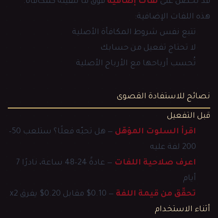
قد تحصل على
لفات إضافية
فوق ما تلقّيته كمكافأة.
هذه اللفات الإضافية:
تتبع نفس شروط المكافأة الأصلية
لا تحتاج تفعيل من حسابك
تُحسب أرباحها مع الأرباح الأصلية
نصائح للاستفادة القصوى
قبل التفعيل
اقرأ السلوت المؤهّل
— هل تحبّه فعلًا؟ ستلعب 50–
200 لفة عليه
اعرف صلاحية اللفات
— عادةً 24–48 ساعة، نادرًا 7
أيام
تحقّق من قيمة اللفة
— 0.10$ مقابل 0.20$ يفرق x2
أثناء الاستخدام