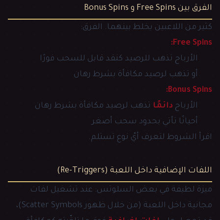
الفرق بين Free Spins و Bonus Spins
كثير من اللاعبين يخلط بينهما. الفرق:
Free Spins:
الأرباح تذهب للرصيد كنقد قابل للسحب فورًا
أو تذهب لرصيد مكافأة بشرط رهان
Bonus Spins:
الأرباح
دائمًا
تذهب لرصيد مكافأة بشرط رهان
أحيانًا تأتي بحدود سحب أصغر
اقرأ الشروط لتعرف أيّ نوع تستلم.
اللفات الإضافية داخل اللعبة (Re-Triggers)
ميزة لطيفة في بعض السلوتس: عند تشغيل لفات
مجانية داخل اللعبة (من خلال ظهور Scatter Symbols)،