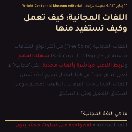
٢٢ يناير ٢٠٢٦
4
دقيقة قراءة
Wright Centennial Museum editorial
اللفات المجانية: كيف تعمل
وكيف تستفيد منها
اللفات المجانية (Free Spins) من أكثر أنواع المكافآت
شعبية في كازينوهات الإنترنت لأنها
سهلة الفهم
و
تربط اللاعب مباشرة بألعاب محدّدة
. لكن "مجانية" لا
تعني "بدون قيود". في هذا المقال نشرح كيف تعمل
اللفات المجانية، ما الفرق بين أنواعها المختلفة، ومتى
تستحق التفعيل ومتى لا تستحق.
ما هي اللفة المجانية؟
اللفة المجانية =
لفة واحدة على سلوت محدّد بدون