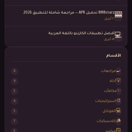
888starz تحميل APK — مراجعة شاملة للتطبيق 2026
🎰
٢٠ أبريل
أفضل تطبيقات الكازينو باللغة العربية
💻
١٨ أبريل
الأقسام
🍳
مراجعات
6
💡
أدلة
9
✨
مكافآت
5
🎨
استراتيجيات
6
💻
الموبايل
5
🪵
كلاسيكيات
7
🪟
مباشر
5