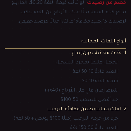
خصم من رصيدك
. لو كانت قيمة اللفة 0.20$، الكازينو
يدفع هذه القيمة بدلًا عنك. الأرباح من اللفة تذهب
لرصيدك كـ"رصيد مكافأة" غالبًا، أحيانًا كرصيد حقيقي.
أنواع اللفات المجانية
1. لفات مجانية بدون إيداع
تحصل عليها بمجرد التسجيل
العدد عادةً 10–50 لفة
قيمة اللفة 0.10$
شرط رهان عالٍ على الأرباح (x40+)
حد أقصى للسحب 50–100$
2. لفات مجانية ضمن مكافأة الترحيب
جزء من حزمة الترحيب (مثلًا 100$ بونص + 50 لفة)
العدد عادةً 50–150 لفة