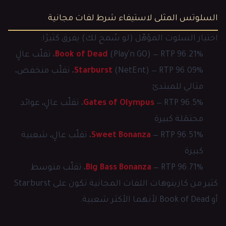
السلوتس المثلى لاستيفاء شرط لفات مجانية
اختيار السلوت المؤهّل (لو سُمح لك) يفرق كثيرًا:
(Play'n GO) — RTP 96.21%، تقلّب عالٍ
Book of Dead
Starburst
(NetEnt) — RTP 96.09%، تقلّب منخفض،
مثالي للمبتدئ
Gates of Olympus
— RTP 96.5%، تقلّب عالٍ، عوائد
محتمَلة كبيرة
Sweet Bonanza
— RTP 96.51%، تقلّب عالٍ، شعبية
كبيرة
— RTP 96.71%، تقلّب متوسط
Big Bass Bonanza
كثير من كازينوهات اللفات المجانية تكون على Starburst
أو Book of Dead لأنهما الأكثر شعبية.