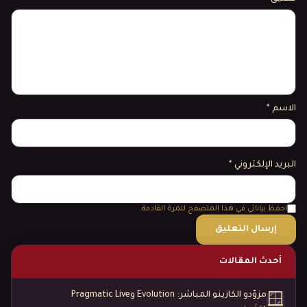
الاسم
*
البريد الإلكتروني
*
احفظ بياناتي في هذا المتصفح للمرة القادمة.
أحدث المقالات
مزوّدو الكازينو المباشر: Evolution وPragmatic Live
🪟