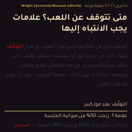
٢٥ أبريل ٢٠٢٦
5
دقيقة قراءة
Wright Centennial Museum editorial
متى تتوقف عن اللعب؟ علامات
يجب الانتباه إليها
أصعب قرار في الكازينو ليس قرار اللعب، بل قرار
التوقّف
.
سواء كنت في موجة فوز أو سلسلة خسائر، اللاعب يجد
دائمًا سببًا للاستمرار. في هذا المقال، نضع علامات
واضحة تساعدك على تحديد لحظة التوقّف — قبل أن يكون
قد فات الأوان.
التوقّف بعد فوز كبير
علامة 1: ربحت 50% من ميزانية الجلسة
إذا كانت ميزانيتك 100$ وربحت 50$ إضافيًا →
اسحب