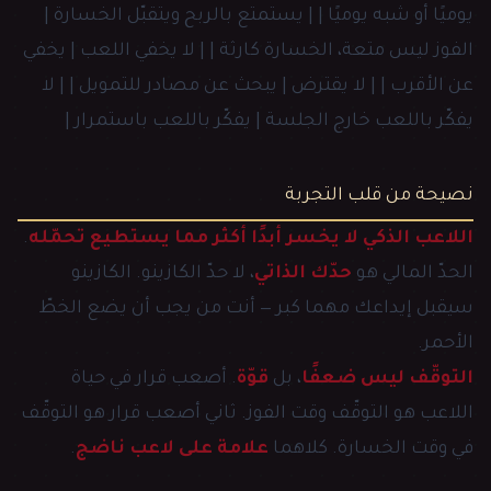
يوميًا أو شبه يوميًا | | يستمتع بالربح ويتقبّل الخسارة |
الفوز ليس متعة، الخسارة كارثة | | لا يخفي اللعب | يخفي
عن الأقرب | | لا يقترض | يبحث عن مصادر للتمويل | | لا
يفكّر باللعب خارج الجلسة | يفكّر باللعب باستمرار |
نصيحة من قلب التجربة
اللاعب الذكي لا يخسر أبدًا أكثر مما يستطيع تحمّله
.
الحدّ المالي هو
حدّك الذاتي
، لا حدّ الكازينو. الكازينو
سيقبل إيداعك مهما كبر — أنت من يجب أن يضع الخطّ
الأحمر.
التوقّف ليس ضعفًا
، بل
قوّة
. أصعب قرار في حياة
اللاعب هو التوقّف وقت الفوز. ثاني أصعب قرار هو التوقّف
في وقت الخسارة. كلاهما
علامة على لاعب ناضج
.