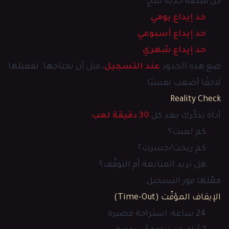
كل منصّة جدّية تتيح:
حد إيداع يومي
حد إيداع أسبوعي
حد إيداع شهري
ضع هذه الحدود
عند التسجيل
، قبل أن تحتاجها. تفعيلها
لاحقًا أصعب نفسيًا.
Reality Check
أداة تذكّرك بعد كل
30 دقيقة لعب
:
كم لعبت؟
كم ربحت/خسرت؟
هل تريد المتابعة أم التوقّف؟
فعّلها فور التسجيل.
الإيقاف المؤقّت (Time-Out)
24 ساعة: استراحة قصيرة