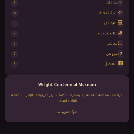
✨
مكافآت
5
🎨
استراتيجيات
6
💻
الموبايل
5
🪵
كلاسيكيات
7
🪟
مباشر
5
🌿
عروض
2
🎰
الأفضل
5
Wright Centennial Museum
مراجعات معمقة، أدلة عملية، ومقارنات مكافآت لأبرز كازينوهات الإنترنت المتاحة
للقارئ العربي.
اقرأ المزيد
→