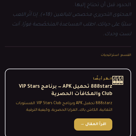
الحدود قبل أن تحتاج إليها.
المحتوى التحريري مخصص للبالغين (18+). إذا أثّر اللعب
سلبًا على حياتك، اطلب المساعدة المتخصّصة فورًا. أنت
لست وحدك.
القسم
:
استراتيجيات
🎰
انظر أيضًا
888starz تحميل APK — برنامج VIP Stars
Club والمكافآت الحصرية
888starz تحميل APK وبرنامج VIP Stars Club: المستويات
الثمانية، الكاش باك، المزايا الحصرية، وكيفية الترقية.
اقرأ المقال
→