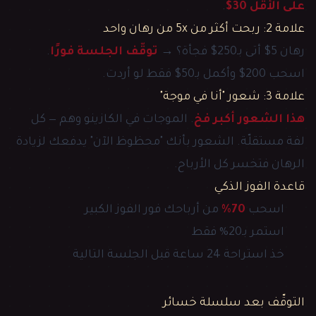
على الأقل 30$
.
علامة 2: ربحت أكثر من 5x من رهان واحد
رهان 5$ أتى بـ250$ فجأة؟ →
توقّف الجلسة فورًا
.
اسحب 200$ وأكمل بـ50$ فقط لو أردت.
علامة 3: شعور "أنا في موجة"
هذا الشعور أكبر فخ
. الموجات في الكازينو وهم — كل
لفة مستقلّة. الشعور بأنك "محظوظ الآن" يدفعك لزيادة
الرهان فتخسر كل الأرباح.
قاعدة الفوز الذكي
اسحب
70%
من أرباحك فور الفوز الكبير
استمر بـ20% فقط
خذ استراحة 24 ساعة قبل الجلسة التالية
التوقّف بعد سلسلة خسائر