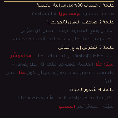
علامة 1: خسرت 30% من ميزانية الجلسة
هذا حدّ الخسارة.
توقّف فورًا
. لا استثناءات.
علامة 2: ضاعفت الرهان لـ"تعويض"
أنت في وضع المطاردة. توقّف. تنفّس. لن تعوّض
الخسارة بزيادة الرهان — ستضاعف الخسارة فحسب.
علامة 3: تفكّر في إيداع إضافي
أنت تخطّط لـ"إضافة" مال لجلستك الحالية.
هذا مؤشّر
سيّئ جدًا
. الجلسة انتهت ميزانيتها. أيّ إيداع إضافي =
جلسة جديدة بميزانية جديدة (يفترض أن تكون
غدًا
وليس
الآن).
علامة 4: شعور الإحباط
الكازينو لا يعرف مزاجك. اللعب وأنت محبط = قرارات
سيّئة = خسائر أكثر.
انسحب
.