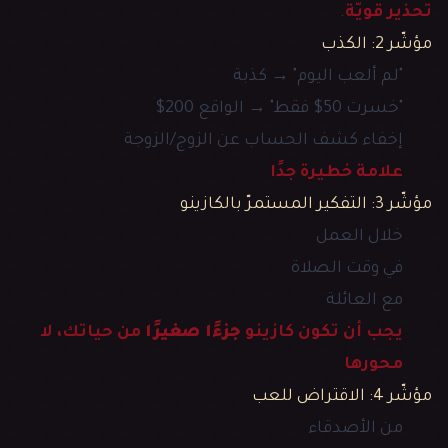
تحذير قويّة
.
مؤشّر 2: الكذب
"لم ألعب اليوم" → كذبة
"خسرت 50$ فقط" → الواقع 200$
إخفاء كشف الحساب عن الزوج/الزوجة
علامة خطيرة جدًا
مؤشّر 3: التفكير المستمرّ بالكازينو
خلال العمل
في وقت الصلاة
مع العائلة
يجب أن تكون كازينو
جزءًا صغيرًا
من حياتك، لا
محورها
مؤشّر 4: الاقتراض للعب
من الأصدقاء