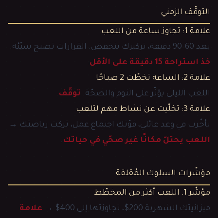
التوقّف الزمني
علامة 1: تجاوز ساعة من اللعب
بعد 60–90 دقيقة، تركيزك ينخفض. القرارات تصبح سيّئة.
خذ استراحة 15 دقيقة على الأقل
.
علامة 2: الساعة تخطّت 2 صباحًا
اللعب الليلي يؤثّر على النوم والصحّة.
توقّف
.
علامة 3: تخلّيت عن نشاط مهم لتلعب
تأخّرت في وعد عائلي، فوّتك اجتماع عمل، تركت رياضتك →
اللعب يحتلّ مكانًا غير صحّي في حياتك
.
مؤشّرات السلوك المُقلقة
مؤشّر 1: اللعب أكثر من المخطّط
ميزانيتك الشهرية 200$، تجاوزتها إلى 400$ →
علامة