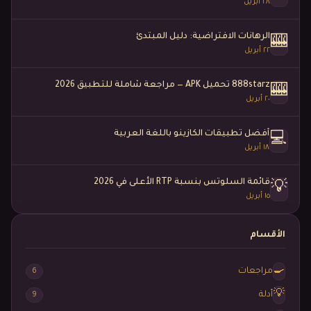
٢٨ أبريل
الرهانات الافتراضية: دليل المبتدئ
🎰
٢٢ أبريل
888starz تحميل APK — مراجعة شاملة للتطبيق 2026
🎰
٢٠ أبريل
أفضل تطبيقات الكازينو باللغة العربية
💻
١٨ أبريل
قائمة السلوتس بنسبة RTP الأعلى في 2026
💡
١٥ أبريل
الأقسام
🍳
مراجعات
6
💡
أدلة
9