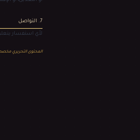
أو التعديل، أو الإفش
7. التواصل
لأي استفسار يتعلق
المحتوى التحريري مخصص للبالغين (18+). 