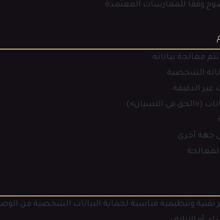
وضوح وفقًا للممارسات المعتمدة.
م معالجة بياناته:
اناته الشخصية
 غير الدقيقة
نات («الحق في النسيان»)
لى جهة أخرى
المعالجة
ير تقنية وتنظيمية مناسبة لحماية البيانات الشخصية من الوص