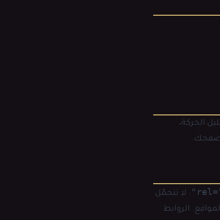
ل الحركة،
تصفحك.
rel=
. لا تتحمّل
واقع. الروابط