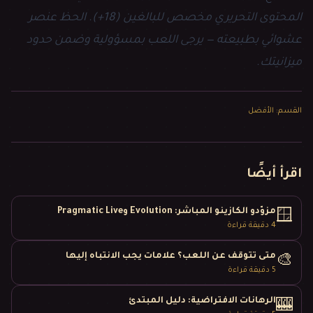
المحتوى التحريري مخصص للبالغين (18+). الحظ عنصر
عشوائي بطبيعته — يرجى اللعب بمسؤولية وضمن حدود
ميزانيتك.
القسم
:
الأفضل
اقرأ أيضًا
مزوّدو الكازينو المباشر: Evolution وPragmatic Live
🪟
4
دقيقة قراءة
متى تتوقف عن اللعب؟ علامات يجب الانتباه إليها
🎨
5
دقيقة قراءة
الرهانات الافتراضية: دليل المبتدئ
🎰