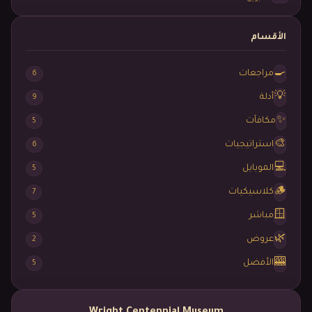
الأقسام
🍳
مراجعات
6
💡
أدلة
9
✨
مكافآت
5
🎨
استراتيجيات
6
💻
الموبايل
5
🪵
كلاسيكيات
7
🪟
مباشر
5
🌿
عروض
2
🎰
الأفضل
5