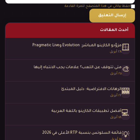
احفظ بياناتي في هذا المتصفح للمرة القادمة.
أحدث المقالات
مزوّدو الكازينو المباشر: Evolution وPragmatic Live
🪟
٢٨ أبريل
متى تتوقف عن اللعب؟ علامات يجب الانتباه إليها
🎨
٢٥ أبريل
الرهانات الافتراضية: دليل المبتدئ
🎰
٢٢ أبريل
أفضل تطبيقات الكازينو باللغة العربية
💻
١٨ أبريل
قائمة السلوتس بنسبة RTP الأعلى في 2026
💡
١٥ أبريل