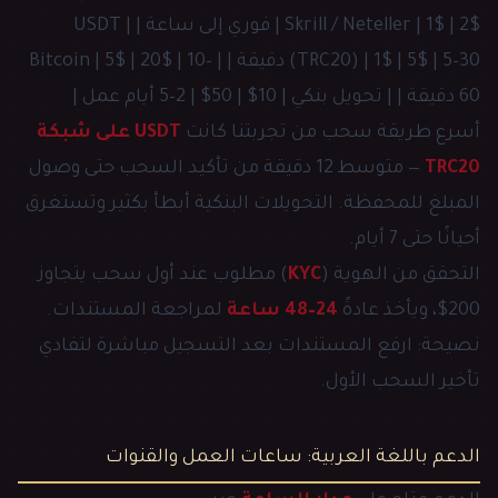
Skrill / Neteller | 1$ | 2$ | فوري إلى ساعة | | USDT
(TRC20) | 1$ | 5$ | 5–30 دقيقة | | Bitcoin | 5$ | 20$ | 10–
60 دقيقة | | تحويل بنكي | 10$ | 50$ | 2–5 أيام عمل |
أسرع طريقة سحب من تجربتنا كانت
USDT على شبكة
TRC20
— متوسط 12 دقيقة من تأكيد السحب حتى وصول
المبلغ للمحفظة. التحويلات البنكية أبطأ بكثير وتستغرق
أحيانًا حتى 7 أيام.
التحقق من الهوية (
KYC
) مطلوب عند أول سحب يتجاوز
200$، ويأخذ عادةً
24–48 ساعة
لمراجعة المستندات.
نصيحة: ارفع المستندات بعد التسجيل مباشرة لتفادي
تأخير السحب الأول.
الدعم باللغة العربية: ساعات العمل والقنوات