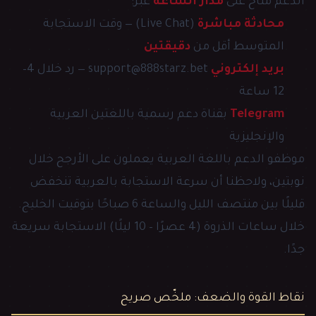
الدعم متاح على
مدار الساعة
عبر:
محادثة مباشرة
(Live Chat) — وقت الاستجابة
المتوسط أقل من
دقيقتين
بريد إلكتروني
support@888starz.bet — رد خلال 4–
12 ساعة
Telegram
بقناة دعم رسمية باللغتين العربية
والإنجليزية
موظفو الدعم باللغة العربية يعملون على الأرجح خلال
نوبتين، ولاحظنا أن سرعة الاستجابة بالعربية تنخفض
قليلًا بين منتصف الليل والساعة 6 صباحًا بتوقيت الخليج.
خلال ساعات الذروة (4 عصرًا – 10 ليلًا) الاستجابة سريعة
جدًا.
نقاط القوة والضعف: ملخّص صريح