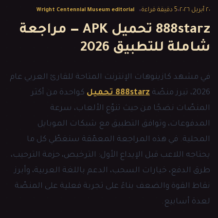
٢٠ أبريل ٢٠٢٦
5
دقيقة قراءة
Wright Centennial Museum editorial
888starz تحميل APK — مراجعة
شاملة للتطبيق 2026
في مشهد كازينوهات الإنترنت المتاحة للقارئ العربي عام
2026، تبرز منصّة
888starz تحميل
كواحدة من أكثر
المنصّات نضجًا من حيث تنوّع الألعاب، سرعة
المدفوعات، وتوافق التطبيق مع شبكات الموبايل
المحلية. في هذه المراجعة المعمّقة سنغطّي كل ما
يحتاجه اللاعب قبل الإيداع الأول: الترخيص، حزمة الترحيب،
طرق الدفع، خيارات السحب، الدعم باللغة العربية، وأبرز
نقاط القوة والضعف بناءً على تجربة فعلية على المنصّة
لعدة أسابيع.