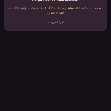
Wright Centennial Museum
مراجعات معمقة، أدلة عملية، ومقارنات مكافآت لأبرز كازينوهات الإنترنت المتاحة
للقارئ العربي.
اقرأ المزيد
→