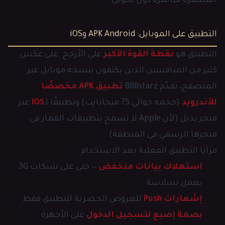
المشفّرة مباشرة دون تحويل.
التطبيق على الموبايل: APK Android وiOS
التطبيق هو
نقطة القوة الأكبر
على الأرجح. على عكس
كثير من المنافسين الذين يكتفون بنسخة موبايل عبر
المتصفح، تقدّم 888starz
تطبيق APK مخصصًا
للأندرويد
(حجمه حوالي 75 ميجابايت) وتطبيقًا لـ
iOS
عبر
متجر بديل (لأن Apple لا تسمح بتطبيقات القمار في
متجرها الرسمي في المنطقة).
مزايا التطبيق الفعلية بعد الاستخدام:
استهلاك بيانات منخفض
— حتى على شبكات 3G
يعمل بسلاسة
إشعارات Push
للعروض الحصرية للتطبيق فقط
بصمة إصبع لتسجيل الدخول
على الأجهزة