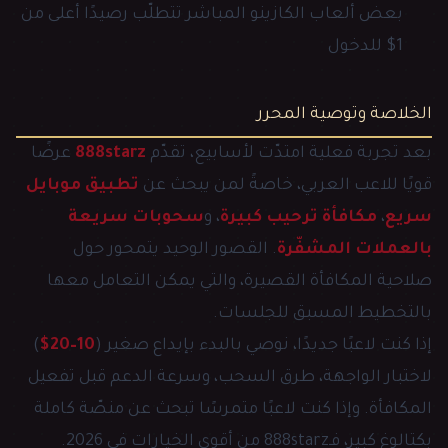
بعض ألعاب الكازينو المباشر تتطلّب رصيدًا أعلى من
1$ للدخول
الخلاصة وتوصية المحرر
بعد تجربة فعلية امتدّت لأسابيع، تقدّم
888starz
عرضًا
قويًا للاعب العربي، خاصةً لمن يبحث عن
تطبيق موبايل
سريع
،
مكافأة ترحيب كبيرة
، و
سحوبات سريعة
بالعملات المشفّرة
. القصور الوحيد يتمحور حول
صلاحية المكافأة القصيرة، والتي يمكن التعامل معها
بالتخطيط المسبق للجلسات.
إذا كنت لاعبًا جديدًا، نوصي بالبدء بإيداع صغير (
10–20$
)
لاختبار الواجهة، طرق السحب، وسرعة الدعم قبل تفعيل
المكافأة. وإذا كنت لاعبًا متمرسًا تبحث عن منصّة كاملة
بكتالوغ كبير، فـ888starz من أقوى الخيارات في 2026.