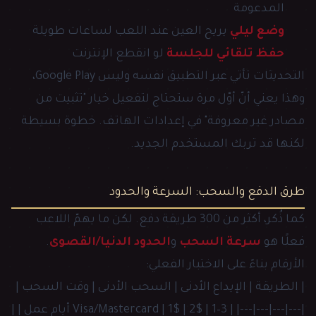
المدعومة
وضع ليلي
يريح العين عند اللعب لساعات طويلة
حفظ تلقائي للجلسة
لو انقطع الإنترنت
التحديثات تأتي عبر التطبيق نفسه وليس Google Play،
وهذا يعني أنّ أوّل مرة ستحتاج لتفعيل خيار "تثبيت من
مصادر غير معروفة" في إعدادات الهاتف. خطوة بسيطة
لكنها قد تربك المستخدم الجديد.
طرق الدفع والسحب: السرعة والحدود
كما ذُكر، أكثر من 300 طريقة دفع. لكن ما يهمّ اللاعب
فعلًا هو
سرعة السحب
و
الحدود الدنيا/القصوى
.
الأرقام بناءً على الاختبار الفعلي:
| الطريقة | الإيداع الأدنى | السحب الأدنى | وقت السحب |
|---|---|---|---| | Visa/Mastercard | 1$ | 2$ | 1–3 أيام عمل | |