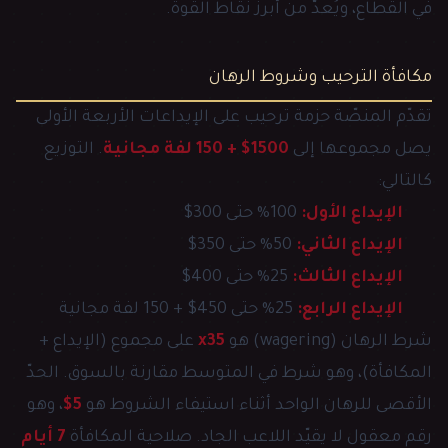
في القطاع، ويُعدّ من أبرز نقاط القوة.
مكافأة الترحيب وشروط الرهان
تقدّم المنصّة حزمة ترحيب على الإيداعات الأربعة الأولى
يصل مجموعها إلى
1500$ + 150 لفة مجانية
. التوزيع
كالتالي:
الإيداع الأول:
100% حتى 300$
الإيداع الثاني:
50% حتى 350$
الإيداع الثالث:
25% حتى 400$
الإيداع الرابع:
25% حتى 450$ + 150 لفة مجانية
شرط الرهان (wagering) هو
x35
على مجموع (الإيداع +
المكافأة)، وهو شرط في المتوسط مقارنة بالسوق. الحدّ
الأقصى للرهان الواحد أثناء استيفاء الشروط هو
5$
، وهو
رقم معقول لا يقيّد اللاعب الجاد. صلاحية المكافأة
7 أيام