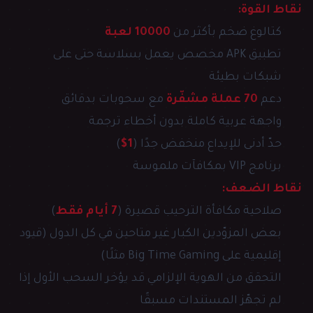
نقاط القوة:
كتالوغ ضخم بأكثر من
10000 لعبة
تطبيق APK مخصص يعمل بسلاسة حتى على
شبكات بطيئة
دعم
70 عملة مشفّرة
مع سحوبات بدقائق
واجهة عربية كاملة بدون أخطاء ترجمة
حدّ أدنى للإيداع منخفض جدًا (
1$
)
برنامج VIP بمكافآت ملموسة
نقاط الضعف:
صلاحية مكافأة الترحيب قصيرة (
7 أيام فقط
)
بعض المزوّدين الكبار غير متاحين في كل الدول (قيود
إقليمية على Big Time Gaming مثلًا)
التحقق من الهوية الإلزامي قد يؤخر السحب الأول إذا
لم تجهّز المستندات مسبقًا