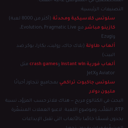
المتخصصين في السلوتس عالية التقلّب.
التصنيفات الرئيسية:
سلوتس كلاسيكية ومحدثة
(أكثر من 8000 لعبة)
كازينو مباشر
مع Evolution، Pragmatic Live،
وEzugi
ألعاب طاولة
(بلاك جاك، روليت، بكارا، بوكر ضد
البيت)
ألعاب فورية instant win
و
crash games
مثل
Aviator وJetX
سلوتس جاكبوت تراكمي
بمجاميع تتجاوز أحيانًا
مليون دولار
البحث في الكتالوغ مريح — هناك فلاتر حسب المزوّد، نسبة
RTP، التقلّب، وموضوع اللعبة. لاعبو العملات المشفّرة
يجدون قسمًا خاصًا بالألعاب التي تقبل الإيداعات