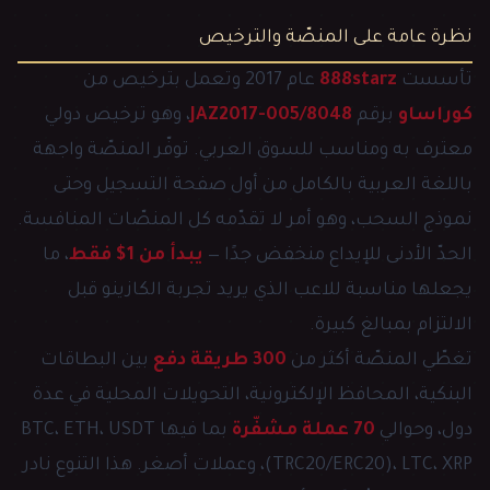
نظرة عامة على المنصّة والترخيص
تأسست
888starz
عام 2017 وتعمل بترخيص من
كوراساو
برقم
8048/JAZ2017-005
، وهو ترخيص دولي
معترف به ومناسب للسوق العربي. توفّر المنصّة واجهة
باللغة العربية بالكامل من أول صفحة التسجيل وحتى
نموذج السحب، وهو أمر لا تقدّمه كل المنصّات المنافسة.
الحدّ الأدنى للإيداع منخفض جدًا —
يبدأ من 1$ فقط
، ما
يجعلها مناسبة للاعب الذي يريد تجربة الكازينو قبل
الالتزام بمبالغ كبيرة.
تغطّي المنصّة أكثر من
300 طريقة دفع
بين البطاقات
البنكية، المحافظ الإلكترونية، التحويلات المحلية في عدة
دول، وحوالي
70 عملة مشفّرة
بما فيها BTC، ETH، USDT
(TRC20/ERC20)، LTC، XRP، وعملات أصغر. هذا التنوع نادر