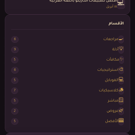
أفضل تطبيقات الكازينو باللغة العربية
💻
١٨ أبريل
الأقسام
🍳
مراجعات
6
💡
أدلة
9
✨
مكافآت
5
🎨
استراتيجيات
6
💻
الموبايل
5
🪵
كلاسيكيات
7
🪟
مباشر
5
🌿
عروض
2
🎰
الأفضل
5