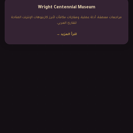
Wright Centennial Museum
مراجعات معمقة، أدلة عملية، ومقارنات مكافآت لأبرز كازينوهات الإنترنت المتاحة
للقارئ العربي.
اقرأ المزيد
→