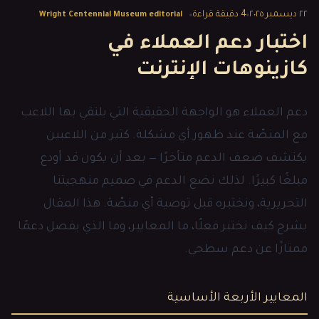
٢٢ ديسمبر ٢٠٢٥
4
دقيقة قراءة
Wright Centennial Museum editorial
اختبار دعم العملاء في
كازينوهات الإنترنت
دعم العملاء هو الواجهة الحقيقية التي يلتقي بها اللاعب
مع المنصّة عند ظهور أي مشكلة. كثير من اللاعبين
يكتشف ضعف الدعم متأخرًا — بعد أن يكون قد أودع
مبلغًا كبيرًا. لذلك نضع الدعم في صميم منهجيتنا
التحريرية، ونختبره قبل توصية أي منصّة. هذا المقال
يشرح كيف نختبر فعلًا، ما المعايير، وما الذي يفصل دعمًا
ممتازًا عن دعم سطحي.
المعايير الأربعة الأساسية