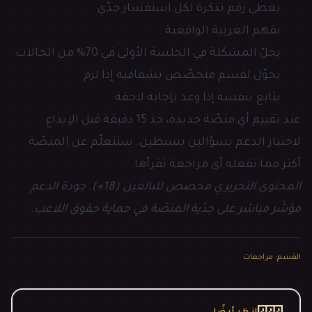
يعطي رقم تذكرة لكل استفسار جدّي
يفهم العربية الواقعية
يحلّ المشكلة في الجلسة الأولى في 70% من الحالات
يحوّل لقسم متخصّص بشفافية إذا لزم
يتابع بنفسه إذا وعد بإجابة لاحقة
عند تقييم أي منصّة جديدة، خذ 15 دقيقة قبل الإيداع
لاختبار الدعم بسؤالين بسيطين. ستتعلّم عن المنصّة
أكثر مما تفعله أي مراجعة تقرأها.
المحتوى التحريري مخصص للبالغين (18+). جودة الدعم
مؤشّر مباشر على جدّية المنصّة في حماية حقوق اللاعب.
القسم
:
مراجعات
انظر أيضًا