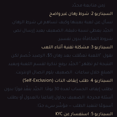
زمن متابعة محدّد
السيناريو 2: شرط رهان غير واضح
نسأل عن لعبة بعينها وكيف تساهم في شرط الرهان.
الجيّد يعطي نسبة دقيقة، الضعيف يعيد إرسال نص
شروط المكافأة بدون تفسير.
السيناريو 3: مشكلة تقنية أثناء اللعب
نقول: "اللعبة تعطّلت بعد رهان 5$، الرصيد خُصم لكن
النتيجة لم تظهر." الجيّد يرفع تذكرة لقسم اللعبة ويعيد
المبلغ خلال ساعات. الضعيف يلوم اتصال الإنترنت.
السيناريو 4: طلب إيقاف الذات (Self-Exclusion)
نطلب إيقاف الحساب لمدة 30 يومًا. الجيّد ينفّذ فورًا بدون
أسئلة محرجة. الضعيف يحاول إقناعنا بالعدول أو يطلب
أسبوعًا لتنفيذ الطلب — مؤشّر سيء جدًا.
السيناريو 5: استفسار عن KYC