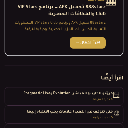
🎰
888starz تحميل APK — برنامج VIP Stars
Club والمكافآت الحصرية
888starz تحميل APK وبرنامج VIP Stars Club: المستويات
الثمانية، الكاش باك، المزايا الحصرية، وكيفية الترقية.
اقرأ المقال
→
اقرأ أيضًا
مزوّدو الكازينو المباشر: Evolution وPragmatic Live
🪟
4
دقيقة قراءة
متى تتوقف عن اللعب؟ علامات يجب الانتباه إليها
🎨
5
دقيقة قراءة