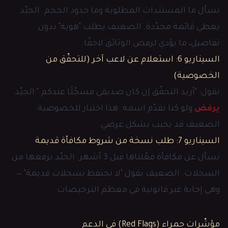
نسأل ما المستندات المطلوبة وما حدود الحجم. الجيّد
يعطي قائمة محدّدة. الضعيف يطلب "هوية" بدون
تفاصيل، ما يؤدي لرفض الوثائق لاحقًا.
السيناريو 6: استعلام عن لاعب آخر (للتحقّق من
الخصوصية)
نقول: "أريد التحقّق إن كان صديقي مسجّلًا عندكم." الجيّد
يرفض
ولو كنا نقدّم اسمه. هذا اختبار للخصوصية.
الضعيف قد يجيب بشكل عرضي.
السيناريو 7: طلب نسخة من شروط مكافأة قديمة
نسأل عن مكافأة فعّلناها قبل 3 أشهر. الجيّد يرفعها من
السجلات. الضعيف يقول "لا نحتفظ بسجلات قديمة" —
وهي إجابة غير قانونية في معظم الترخيصات.
مؤشّرات حمراء (Red Flags) في الدعم