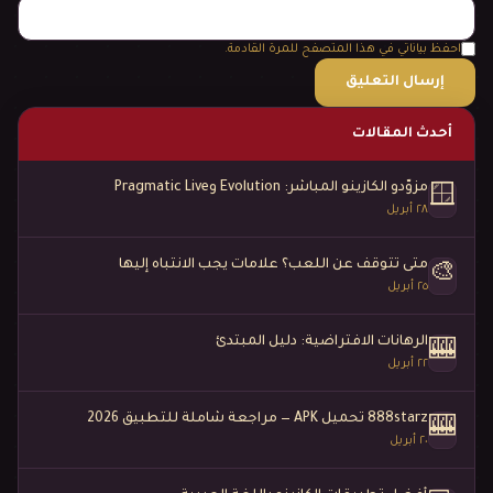
احفظ بياناتي في هذا المتصفح للمرة القادمة.
أحدث المقالات
مزوّدو الكازينو المباشر: Evolution وPragmatic Live
🪟
٢٨ أبريل
متى تتوقف عن اللعب؟ علامات يجب الانتباه إليها
🎨
٢٥ أبريل
الرهانات الافتراضية: دليل المبتدئ
🎰
٢٢ أبريل
888starz تحميل APK — مراجعة شاملة للتطبيق 2026
🎰
٢٠ أبريل