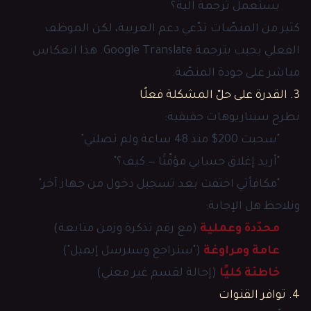
يستعمل ترجمة آلية؟
كثير من المنصّات تدّعي دعم العربية، لكن الموظف
الفعلي يجيب بترجمة Google Translate. هذا انعكاس
مباشر على جودة المنصّة.
3. القدرة على حلّ المشكلة فعلًا
نطرح سيناريوهات حقيقية:
"سحبت 200$ منذ 48 ساعة ولم تصلني"
"أريد إغلاق حسابي مؤقّتًا — كيف؟"
"مكافأتي اختفت بعد تسجيل دخول من جهاز آخر"
ونلاحظ هل الإجابة:
محدّدة وعملية
(مع رقم تذكرة وزمن متابعة)
عامة ومراوغة
("سنراجع وسنرسل إيميل")
خاطئة كليًا
(إحالة لقسم غير معني)
4. توافر القنوات