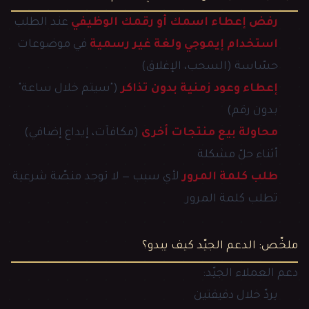
رفض إعطاء اسمك أو رقمك الوظيفي
عند الطلب
استخدام إيموجي ولغة غير رسمية
في موضوعات
حسّاسة (السحب، الإغلاق)
إعطاء وعود زمنية بدون تذاكر
("سيتم خلال ساعة"
بدون رقم)
محاولة بيع منتجات أخرى
(مكافآت، إيداع إضافي)
أثناء حلّ مشكلة
طلب كلمة المرور
لأي سبب — لا توجد منصّة شرعية
تطلب كلمة المرور
ملخّص: الدعم الجيّد كيف يبدو؟
دعم العملاء الجيّد:
يردّ خلال دقيقتين