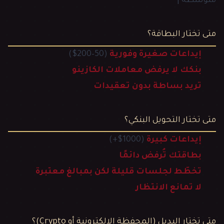
متوسّطة |
متى تختار البطاقة؟
إيداعات صغيرة وفورية
(50–200$)
بنكك لا يرفض معاملات الكازينو
تريد بساطة بدون تعقيدات
متى تختار التحويل البنكي؟
إيداعات كبيرة
(1000$+)
بطاقتك تُرفض دائمًا
تخطّط لجلسات قليلة لكن بمبالغ معتبرة
لا تمانع الانتظار
متى تختار البديل (المحفظة الإلكترونية أو Crypto)؟