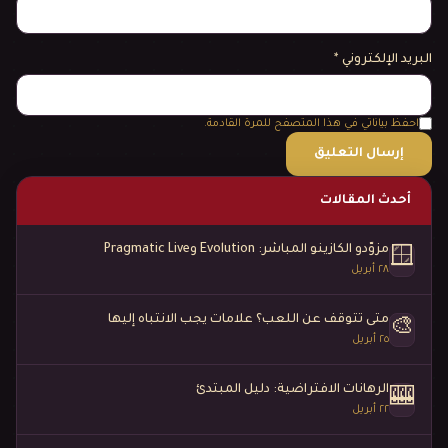
البريد الإلكتروني
*
احفظ بياناتي في هذا المتصفح للمرة القادمة.
أحدث المقالات
مزوّدو الكازينو المباشر: Evolution وPragmatic Live
🪟
٢٨ أبريل
متى تتوقف عن اللعب؟ علامات يجب الانتباه إليها
🎨
٢٥ أبريل
الرهانات الافتراضية: دليل المبتدئ
🎰
٢٢ أبريل