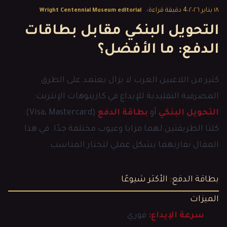
١٨ يناير ٢٠٢٦
4
دقيقة قراءة
Wright Centennial Museum editorial
التحويل البنكي مقابل بطاقات
الدفع: ما الأفضل؟
كثير من اللاعبين العرب لا يزال يعتمد على الطرق
المصرفية التقليدية للإيداع في كازينوهات الإنترنت:
التحويل البنكي
أو
بطاقة الدفع
(Visa، Mastercard).
كلتا الطريقتين لهما مزايا وعيوب مختلفة جدًا. في هذا
المقال نقارنهما بشكل عملي لتختار المناسب.
بطاقة الدفع: الأكثر شيوعًا
الميزات
سرعة الإيداع:
فوري