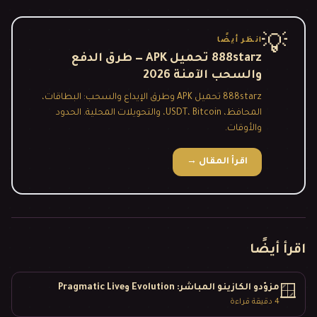
💡
انظر أيضًا
888starz تحميل APK — طرق الدفع
والسحب الآمنة 2026
888starz تحميل APK وطرق الإيداع والسحب: البطاقات،
المحافظ، USDT، Bitcoin، والتحويلات المحلية. الحدود
والأوقات.
اقرأ المقال
→
اقرأ أيضًا
مزوّدو الكازينو المباشر: Evolution وPragmatic Live
🪟
4
دقيقة قراءة