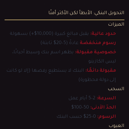
التحويل البنكي: الأبطأ لكن الأكثر أمنًا
الميزات
حدود عالية:
يقبل مبالغ كبيرة (10,000$+) بسهولة
رسوم منخفضة
عادةً (5–20$ ثابتة)
خصوصية مقبولة:
يظهر اسم بنك وسيط أحيانًا،
ليس الكازينو
مقبولة دائمًا:
البنك لا يستطيع رفضها (إلا لو كانت
إلى دولة محظورة)
السحب
السرعة:
2–5 أيام عمل
الحدّ الأدنى:
50–100$
الرسوم:
0–25$ حسب البنك
العيوب