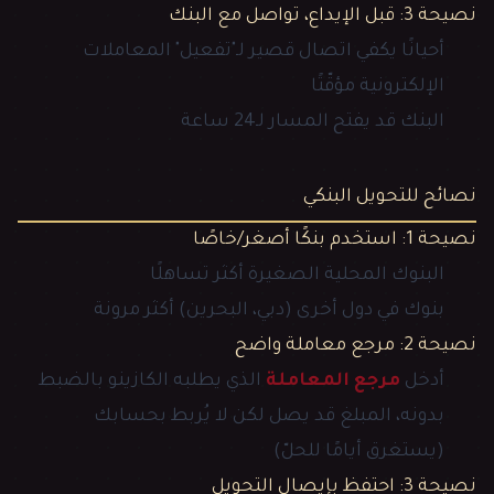
نصيحة 3: قبل الإيداع، تواصل مع البنك
أحيانًا يكفي اتصال قصير لـ"تفعيل" المعاملات
الإلكترونية مؤقّتًا
البنك قد يفتح المسار لـ24 ساعة
نصائح للتحويل البنكي
نصيحة 1: استخدم بنكًا أصغر/خاصًا
البنوك المحلية الصغيرة أكثر تساهلًا
بنوك في دول أخرى (دبي، البحرين) أكثر مرونة
نصيحة 2: مرجع معاملة واضح
أدخل
مرجع المعاملة
الذي يطلبه الكازينو بالضبط
بدونه، المبلغ قد يصل لكن لا يُربط بحسابك
(يستغرق أيامًا للحلّ)
نصيحة 3: احتفظ بإيصال التحويل