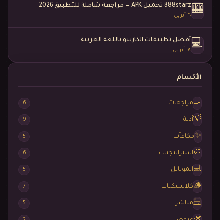
888starz تحميل APK — مراجعة شاملة للتطبيق 2026
🎰
٢٠ أبريل
أفضل تطبيقات الكازينو باللغة العربية
💻
١٨ أبريل
الأقسام
🍳
مراجعات
6
💡
أدلة
9
✨
مكافآت
5
🎨
استراتيجيات
6
💻
الموبايل
5
🪵
كلاسيكيات
7
🪟
مباشر
5
🌿
عروض
2