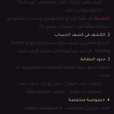
البنك يتلقّى إنذارات أمان لمعاملات "غير عادية"
الالتزام بقوانين البلد
النتيجة:
قد تنفّذ الإيداع لكنه يفشل، وتُسحب المبلغ من
حسابك مؤقّتًا قبل استرداده. مزعج جدًا.
2. الكشف في كشف الحساب
الإيداع يظهر في كشف بنكك باسم الكازينو أو "Online
Gaming". هذا قد يثير أسئلة من عائلتك أو من البنك.
3. حدود البطاقة
البنوك تضع حدودًا يومية للمعاملات الإلكترونية. قد
تواجه:
"تجاوزت الحد اليومي" — حتى لو كان لديك رصيد
"معاملة مشبوهة" — تجميد البطاقة مؤقّتًا
4. خصوصية منخفضة
البنك يرى كل المعاملات. لا خصوصية حقيقية.